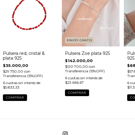
ENVÍO GRATIS
Pulsera red, cristal &
Pulsera Zoe plata 925
Pul
plata 925
925
$142.000,00
$35.000,00
$68
$120.700,00
con
Transferencia (15%OFF)
$29.750,00
con
$57
Transferencia (15%OFF)
Tran
6
cuotas sin interés de
$23.666,67
6
cuotas sin interés de
6
cuo
$5.833,33
$11.