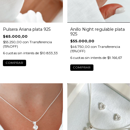
Anillo Night regulable plata
Pulsera Ariana plata 925
925
$65.000,00
$55.000,00
$55.250,00
con
Transferencia
(15%OFF)
$46.750,00
con
Transferencia
(15%OFF)
6
cuotas sin interés de
$10.833,33
6
cuotas sin interés de
$9.166,67