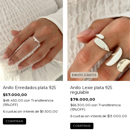
ENVÍO GRATIS
Anillo Enredados plata 925
Anillo Lexie plata 925
regulable
$57.000,00
$78.000,00
$48.450,00
con
Transferencia
(15%OFF)
$66.300,00
con
Transferencia
(15%OFF)
6
cuotas sin interés de
$9.500,00
6
cuotas sin interés de
$13.000,00
COMPRAR