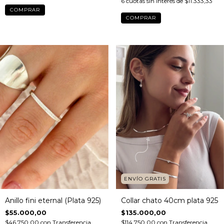
6
cuotas sin interés de
$11.333,33
COMPRAR
ENVÍO GRATIS
Anillo fini eternal (Plata 925)
Collar chato 40cm plata 925
$55.000,00
$135.000,00
$46.750,00
con
Transferencia
$114.750,00
con
Transferencia