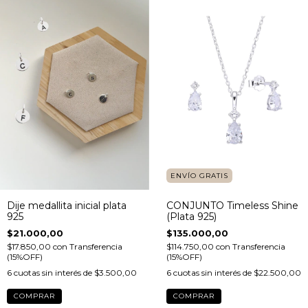
ENVÍO GRATIS
Dije medallita inicial plata
CONJUNTO Timeless Shine
925
(Plata 925)
$21.000,00
$135.000,00
$17.850,00
con
Transferencia
$114.750,00
con
Transferencia
(15%OFF)
(15%OFF)
6
cuotas sin interés de
$3.500,00
6
cuotas sin interés de
$22.500,00
COMPRAR