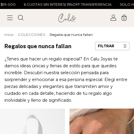
6 CUOTAS SIN INTERES| 15%OFF TRANSFERENCIA
SOLO HOY ENVIO GRA
0
Inicio
.
COLECCIONES
.
Regalos que nunca fallan
Regalos que nunca fallan
FILTRAR
¿Tenes que hacer un regalo especial? En Calu Joyas te
damos ideas únicas y llenas de estilo para que quedes
increíble. Descubrí nuestra selección pensada para
sorprender y emocionar a esa persona especial. Elegí entre
piezas delicadas y elegantes que transmiten amor y
cuidado en cada detalle, haciendo de tu regalo algo
inolvidable y lleno de significado.