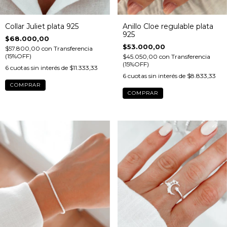
Collar Juliet plata 925
Anillo Cloe regulable plata
925
$68.000,00
$53.000,00
$57.800,00
con
Transferencia
(15%OFF)
$45.050,00
con
Transferencia
(15%OFF)
6
cuotas sin interés de
$11.333,33
6
cuotas sin interés de
$8.833,33