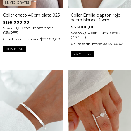
ENVÍO GRATIS
Collar chato 40cm plata 925
Collar Emilia clapton rojo
acero blanco 45cm
$135.000,00
$31.000,00
$114.750,00
con
Transferencia
(15%OFF)
$26.350,00
con
Transferencia
(15%OFF)
6
cuotas sin interés de
$22.500,00
6
cuotas sin interés de
$5.166,67