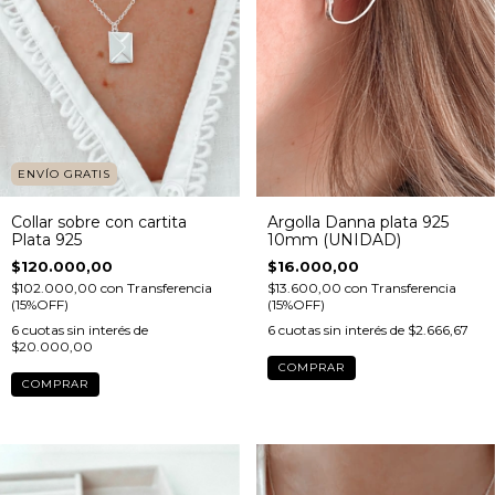
ENVÍO GRATIS
Argolla Danna plata 925
Collar sobre con cartita
10mm (UNIDAD)
Plata 925
$16.000,00
$120.000,00
$13.600,00
con
Transferencia
$102.000,00
con
Transferencia
(15%OFF)
(15%OFF)
6
cuotas sin interés de
$2.666,67
6
cuotas sin interés de
$20.000,00