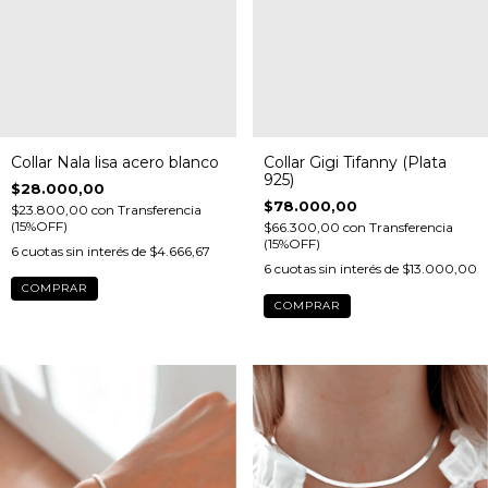
Collar Nala lisa acero blanco
Collar Gigi Tifanny (Plata
925)
$28.000,00
$78.000,00
$23.800,00
con
Transferencia
(15%OFF)
$66.300,00
con
Transferencia
(15%OFF)
6
cuotas sin interés de
$4.666,67
6
cuotas sin interés de
$13.000,00