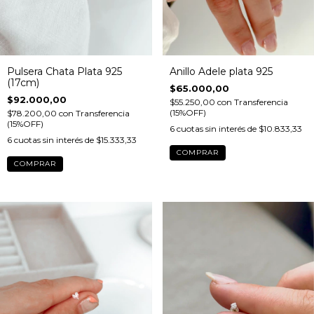
Pulsera Chata Plata 925
Anillo Adele plata 925
(17cm)
$65.000,00
$92.000,00
$55.250,00
con
Transferencia
(15%OFF)
$78.200,00
con
Transferencia
(15%OFF)
6
cuotas sin interés de
$10.833,33
6
cuotas sin interés de
$15.333,33
COMPRAR