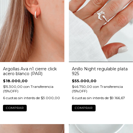
Anillo Night regulable plata
Argollas Ava n1 cierre click
925
acero blanco (PAR)
$55.000,00
$18.000,00
$46.750,00
con
Transferencia
$15.300,00
con
Transferencia
(15%OFF)
(15%OFF)
6
cuotas sin interés de
$9.166,67
6
cuotas sin interés de
$3.000,00