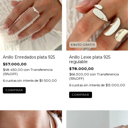
ENVÍO GRATIS
Anillo Enredados plata 925
Anillo Lexie plata 925
regulable
$57.000,00
$78.000,00
$48.450,00
con
Transferencia
(15%OFF)
$66.300,00
con
Transferencia
(15%OFF)
6
cuotas sin interés de
$9.500,00
6
cuotas sin interés de
$13.000,00
COMPRAR