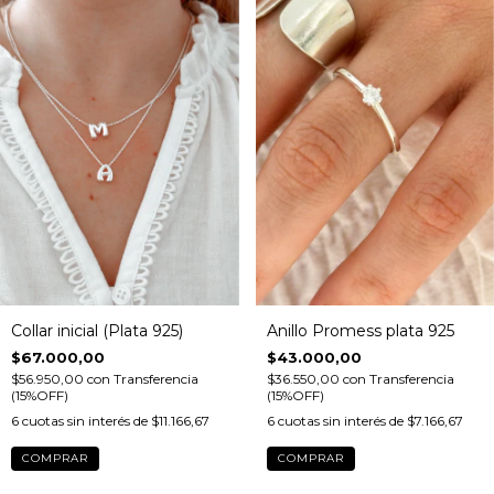
Collar inicial (Plata 925)
Anillo Promess plata 925
$67.000,00
$43.000,00
$56.950,00
con
Transferencia
$36.550,00
con
Transferencia
(15%OFF)
(15%OFF)
6
cuotas sin interés de
$11.166,67
6
cuotas sin interés de
$7.166,67
COMPRAR
COMPRAR