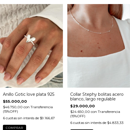
Anillo Gotic love plata 925
Collar Stephy bolitas acero
blanco, largo regulable
$55.000,00
$29.000,00
$46.750,00
con
Transferencia
(15%OFF)
$24.650,00
con
Transferencia
(15%OFF)
6
cuotas sin interés de
$9.166,67
6
cuotas sin interés de
$4.833,33
COMPRAR