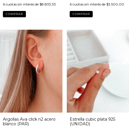
6
cuotas sin interés de
$8.833,33
6
cuotas sin interés de
$3.500,00
Argollas Ava click n2 acero
Estrella cubic plata 925
blanco (PAR)
(UNIDAD)