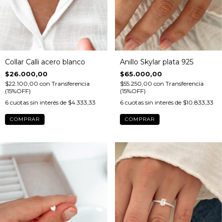
Collar Calli acero blanco
Anillo Skylar plata 925
$26.000,00
$65.000,00
$22.100,00
con
Transferencia
$55.250,00
con
Transferencia
(15%OFF)
(15%OFF)
6
cuotas sin interés de
$4.333,33
6
cuotas sin interés de
$10.833,33
COMPRAR
COMPRAR