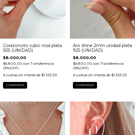
Corazoncito cubic rosa plata
Aro shine 2mm unidad plata
925 (UNIDAD)
925 (UNIDAD)
$8.000,00
$8.000,00
$6.800,00
con
Transferencia
$6.800,00
con
Transferencia
(15%OFF)
(15%OFF)
6
cuotas sin interés de
$1.333,33
6
cuotas sin interés de
$1.333,33