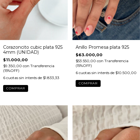
Corazoncito cubic plata 925
Anillo Promesa plata 925
4mm (UNIDAD)
$63.000,00
$11.000,00
$53.550,00
con
Transferencia
(15%OFF)
$9.350,00
con
Transferencia
(15%OFF)
6
cuotas sin interés de
$10.500,00
6
cuotas sin interés de
$1.833,33
COMPRAR