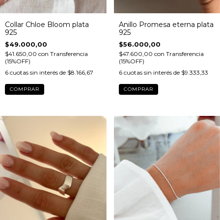
Collar Chloe Bloom plata
Anillo Promesa eterna plata
925
925
$49.000,00
$56.000,00
$41.650,00
con
Transferencia
$47.600,00
con
Transferencia
(15%OFF)
(15%OFF)
6
cuotas sin interés de
$8.166,67
6
cuotas sin interés de
$9.333,33
COMPRAR