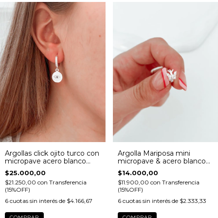
Argollas click ojito turco con
Argolla Mariposa mini
micropave acero blanco
micropave & acero blanco
(PAR)
(UNIDAD)
$25.000,00
$14.000,00
$21.250,00
con
Transferencia
$11.900,00
con
Transferencia
(15%OFF)
(15%OFF)
6
cuotas sin interés de
$4.166,67
6
cuotas sin interés de
$2.333,33