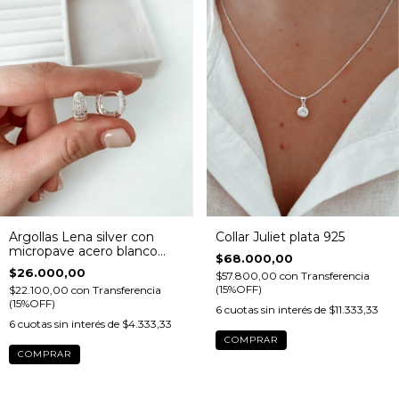
Argollas Lena silver con
Collar Juliet plata 925
micropave acero blanco
$68.000,00
(PAR)
$26.000,00
$57.800,00
con
Transferencia
(15%OFF)
$22.100,00
con
Transferencia
(15%OFF)
6
cuotas sin interés de
$11.333,33
6
cuotas sin interés de
$4.333,33