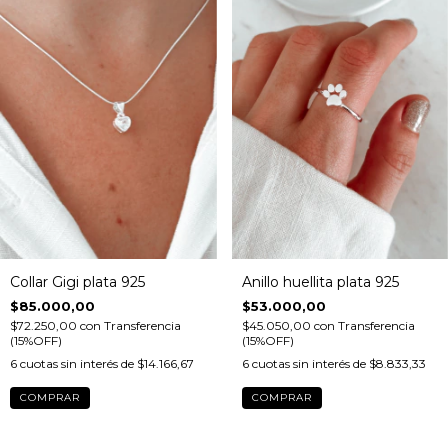
Collar Gigi plata 925
Anillo huellita plata 925
$85.000,00
$53.000,00
$72.250,00
con
Transferencia
$45.050,00
con
Transferencia
(15%OFF)
(15%OFF)
6
cuotas sin interés de
$14.166,67
6
cuotas sin interés de
$8.833,33
COMPRAR