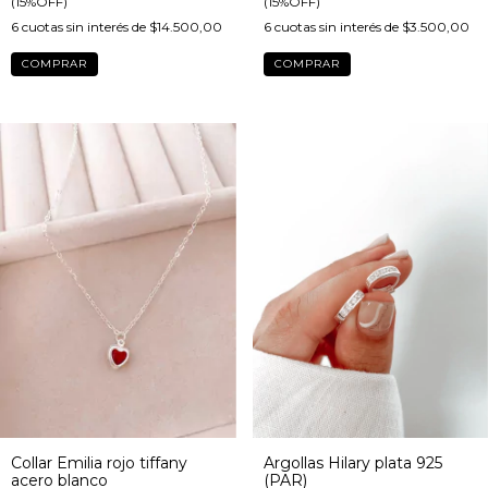
(15%OFF)
(15%OFF)
6
cuotas sin interés de
$14.500,00
6
cuotas sin interés de
$3.500,00
Collar Emilia rojo tiffany
Argollas Hilary plata 925
acero blanco
(PAR)