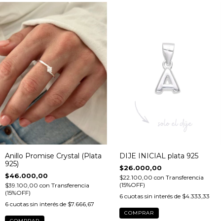
Anillo Promise Crystal (Plata
DIJE INICIAL plata 925
925)
$26.000,00
$46.000,00
$22.100,00
con
Transferencia
(15%OFF)
$39.100,00
con
Transferencia
(15%OFF)
6
cuotas sin interés de
$4.333,33
6
cuotas sin interés de
$7.666,67
COMPRAR
COMPRAR