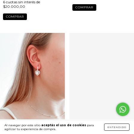
6
cuotas sin interés de
$20.000,00
Al navegar por este sitio
aceptás el uso de cookies
para
Argollas Sophi shine acero
Aro bolita 3mm unidad
ENTENDIDO
agilizar tu experiencia de compra.
blanco & micropave (PAR)
plata925 (UNIDAD)