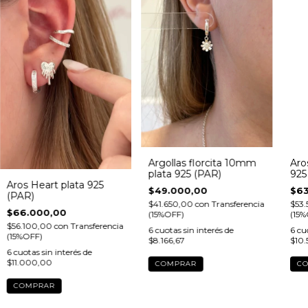
Argollas florcita 10mm
Aro
plata 925 (PAR)
925
Aros Heart plata 925
$49.000,00
$63
(PAR)
$41.650,00
con
Transferencia
$53
$66.000,00
(15%OFF)
(15%
$56.100,00
con
Transferencia
6
cuotas sin interés de
6
cuo
(15%OFF)
$8.166,67
$10
6
cuotas sin interés de
$11.000,00