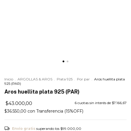
Inicio
.
ARGOLLAS & AROS
.
Plata 925
.
Por par
.
Aros huellita plata
925 (PAR)
Aros huellita plata 925 (PAR)
$43.000,00
6
cuotas sin interés de
$7.166,67
$36.550,00
con
Transferencia (15%OFF)
Envío gratis
superando los
$99.000,00